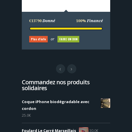
€25000
Donné
100%
Financé
€13790
Donné
100%
Financé
Plus d'info
FAIRE UN DON
or
Plus d'info
FAIRE UN DON
or
Commandez nos produits
solidaires
Coque iPhone biodégradable avec
cordon
25.0
€
Foulard Le Carré Marseillais
30.0
€