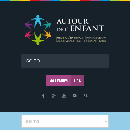
GO TO...
MON PANIER
0.0
€