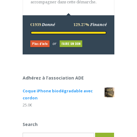
accompagner dans cette démarche.
€1939
Donné
129.27%
Financé
Plus d'info
FAIRE UN DON
or
Adhérez à l’association ADE
Coque iPhone biodégradable avec
cordon
25.0
€
Search