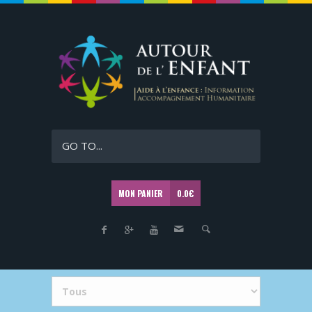
GO TO...
MON PANIER
0.0
€