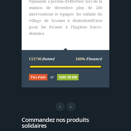
Djimande a permis d’effectuer lors de la
pour l’achat de matériels (durables). Les
mission de décembre plus de 200
villageois eux construisent,
interventions et équiper les enfants du
entretiennent et assurent le bon
village de brosses à dents/dentifrices
fonctionnement du centre de santé.
pour les former à l’hygiène bucco-
dentaire.
€25000
Donné
100%
Financé
€13790
Donné
100%
Financé
Plus d'info
FAIRE UN DON
or
Plus d'info
FAIRE UN DON
or
Commandez nos produits
solidaires