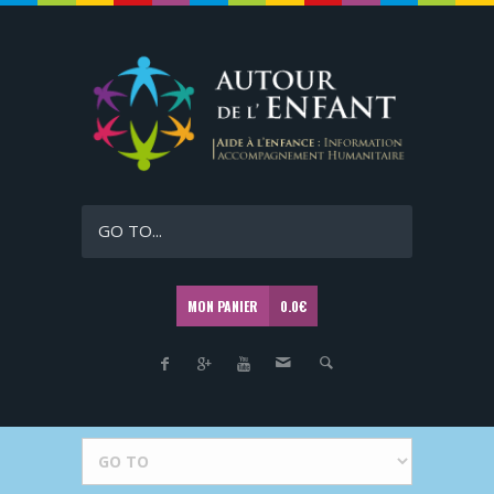
GO TO...
MON PANIER
0.0
€