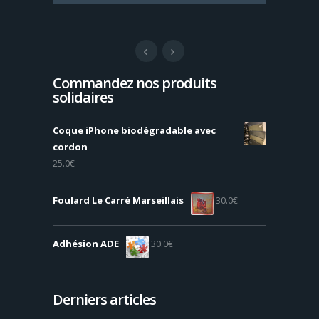
Commandez nos produits
solidaires
Coque iPhone biodégradable avec
cordon
25.0
€
Foulard Le Carré Marseillais
30.0
€
Adhésion ADE
30.0
€
Derniers articles