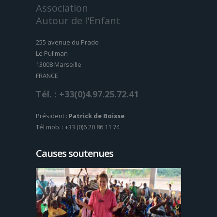
Association
Autour de l'Enfant
255 avenue du Prado
Le Pullman
13008 Marseille
FRANCE
Tél. : +33(0)4.97.25.72.41
Président :
Patrick de Boisse
Tél mob. : +33 (0)6 20 86 11 74
Causes soutenues