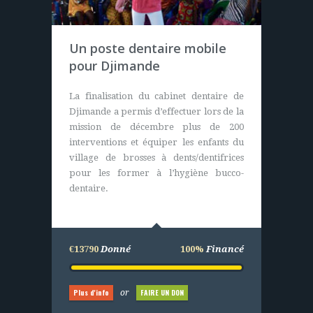
Case de santé en
Un poste dentaire mobile
Casamance (Sénégal)
pour Djimande
Nous apportons sur ce projet les plans et
La finalisation du cabinet dentaire de
le financement global de l’opération
Djimande a permis d’effectuer lors de la
pour l’achat de matériels (durables). Les
mission de décembre plus de 200
villageois eux construisent,
interventions et équiper les enfants du
entretiennent et assurent le bon
village de brosses à dents/dentifrices
fonctionnement du centre de santé.
pour les former à l’hygiène bucco-
dentaire.
€25000
Donné
100%
Financé
€13790
Donné
100%
Financé
Plus d'info
FAIRE UN DON
or
Plus d'info
FAIRE UN DON
or