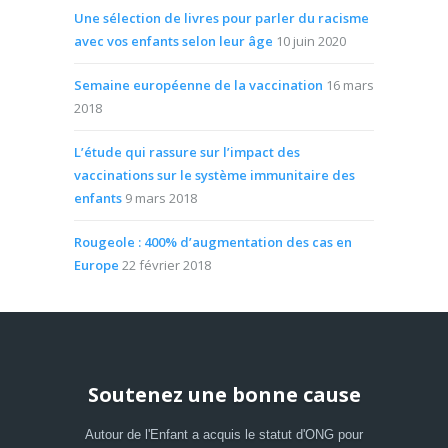
Une sélection de livres pour parler du racisme
avec vos enfants selon leur âge
10 juin 2020
Semaine européenne de la vaccination
16 mars
2018
L’étude qui rassure sur l’impact des
vaccinations sur le système immunitaire des
enfants
9 mars 2018
Rougeole : 400% d’augmentation des cas en
Europe
22 février 2018
Soutenez une bonne cause
Autour de l'Enfant a acquis le statut d'ONG pour