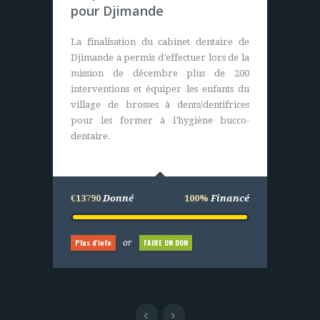
Casamance (Sénégal)
pour Djimande
Nous apportons sur ce projet les plans et
La finalisation du cabinet dentaire de
le financement global de l’opération
Djimande a permis d’effectuer lors de la
pour l’achat de matériels (durables). Les
mission de décembre plus de 200
villageois eux construisent,
interventions et équiper les enfants du
entretiennent et assurent le bon
village de brosses à dents/dentifrices
fonctionnement du centre de santé.
pour les former à l’hygiène bucco-
dentaire.
€25000
Donné
100%
Financé
€13790
Donné
100%
Financé
Plus d'info
FAIRE UN DON
or
Plus d'info
FAIRE UN DON
or