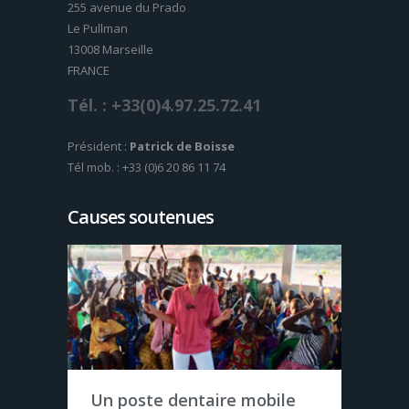
255 avenue du Prado
Le Pullman
13008 Marseille
FRANCE
Tél. : +33(0)4.97.25.72.41
Président :
Patrick de Boisse
Tél mob. : +33 (0)6 20 86 11 74
Causes soutenues
Case de santé en
Un poste dentaire mobile