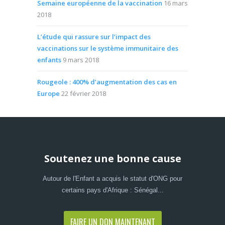
Semaine européenne de la vaccination
16 mars
2018
L’étude qui rassure sur l’impact des
vaccinations sur le système immunitaire des
enfants
9 mars 2018
Rougeole : 400% d’augmentation des cas en
Europe
22 février 2018
Soutenez une bonne cause
Autour de l'Enfant a acquis le statut d'ONG pour
certains pays d'Afrique : Sénégal...
FAIRE UN DON MAINTENANT