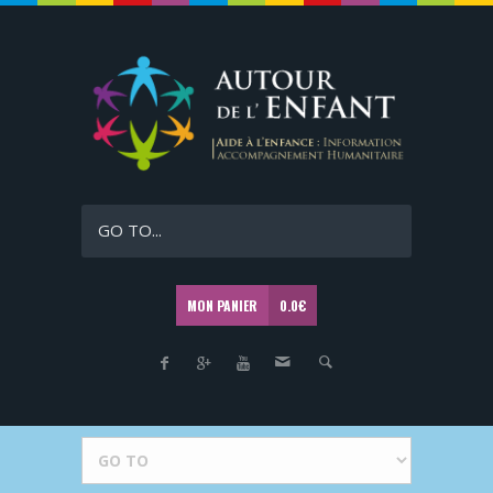
GO TO...
MON PANIER
0.0
€