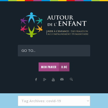
GO TO...
MON PANIER
0.0
€