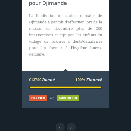
Casamance (Sénégal)
pour Djimande
Nous apportons sur ce projet les plans et
La finalisation du cabinet dentaire de
le financement global de l’opération
Djimande a permis d’effectuer lors de la
pour l’achat de matériels (durables). Les
mission de décembre plus de 200
villageois eux construisent,
interventions et équiper les enfants du
entretiennent et assurent le bon
village de brosses à dents/dentifrices
fonctionnement du centre de santé.
pour les former à l’hygiène bucco-
dentaire.
€25000
Donné
100%
Financé
€13790
Donné
100%
Financé
Plus d'info
FAIRE UN DON
or
Plus d'info
FAIRE UN DON
or