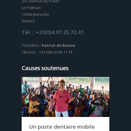
255 avenue du Prado
Le Pullman
13008 Marseille
FRANCE
Tél. : +33(0)4.97.25.72.41
Président :
Patrick de Boisse
Tél mob. : +33 (0)6 20 86 11 74
Causes soutenues
Case de santé en
Un poste dentaire mobile