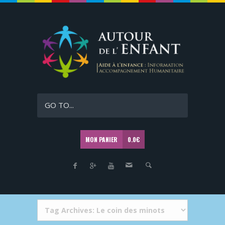
GO TO...
MON PANIER
0.0
€