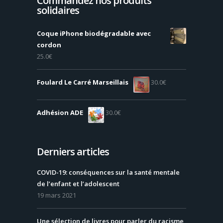
Commandez nos produits
solidaires
Coque iPhone biodégradable avec
cordon
25.0
€
Foulard Le Carré Marseillais
30.0
€
Adhésion ADE
30.0
€
Derniers articles
COVID-19: conséquences sur la santé mentale
de l’enfant et l’adolescent
19 mars 2021
Une sélection de livres pour parler du racisme