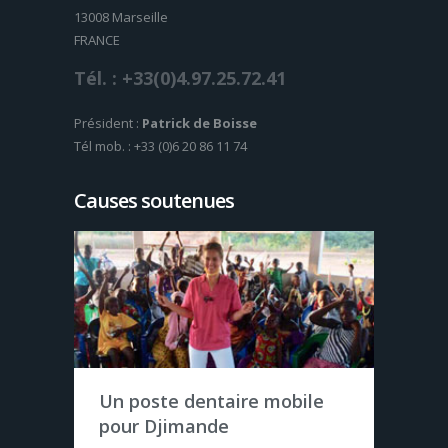
13008 Marseille
FRANCE
Tél. : +33(0)4.97.25.72.41
Président :
Patrick de Boisse
Tél mob. : +33 (0)6 20 86 11 74
Causes soutenues
Case de santé en
Un poste dentaire mobile
Casamance (Sénégal)
pour Djimande