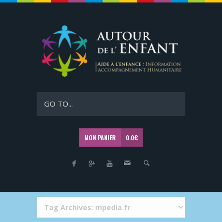
GO TO...
MON PANIER
0.0
€