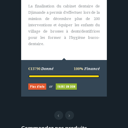
Nous apportons sur ce projet les plans et
La finalisation du cabinet dentaire de
le financement global de l’opération
Djimande a permis d’effectuer lors de la
pour l’achat de matériels (durables). Les
mission de décembre plus de 200
villageois eux construisent,
interventions et équiper les enfants du
entretiennent et assurent le bon
village de brosses à dents/dentifrices
fonctionnement du centre de santé.
pour les former à l’hygiène bucco-
dentaire.
€25000
Donné
100%
Financé
€13790
Donné
100%
Financé
Plus d'info
FAIRE UN DON
or
Plus d'info
FAIRE UN DON
or