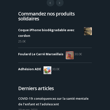
Commandez nos produits
solidaires
Coque iPhone biodégradable avec
cordon
25.0
€
Foulard Le Carré Marseillais
30.0
€
Adhésion ADE
30.0
€
Derniers articles
COVID-19: conséquences sur la santé mentale
de l’enfant et l’adolescent
19 mars 2021