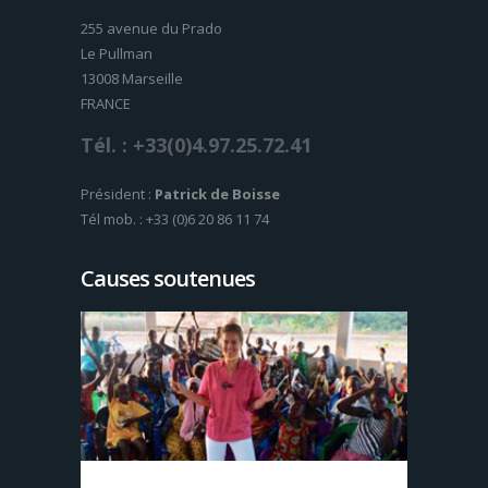
255 avenue du Prado
Le Pullman
13008 Marseille
FRANCE
Tél. : +33(0)4.97.25.72.41
Président :
Patrick de Boisse
Tél mob. : +33 (0)6 20 86 11 74
Causes soutenues