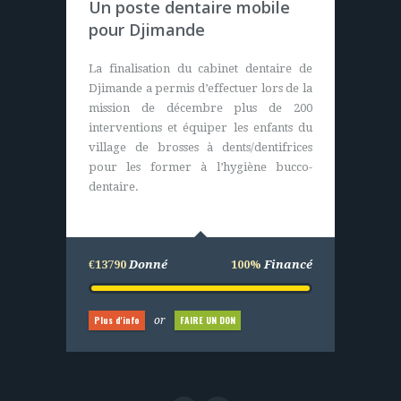
Case de santé en
Un poste dentaire mobile
Casamance (Sénégal)
pour Djimande
Nous apportons sur ce projet les plans et
La finalisation du cabinet dentaire de
le financement global de l’opération
Djimande a permis d’effectuer lors de la
pour l’achat de matériels (durables). Les
mission de décembre plus de 200
villageois eux construisent,
interventions et équiper les enfants du
entretiennent et assurent le bon
village de brosses à dents/dentifrices
fonctionnement du centre de santé.
pour les former à l’hygiène bucco-
dentaire.
€25000
Donné
100%
Financé
€13790
Donné
100%
Financé
Plus d'info
FAIRE UN DON
or
Plus d'info
FAIRE UN DON
or