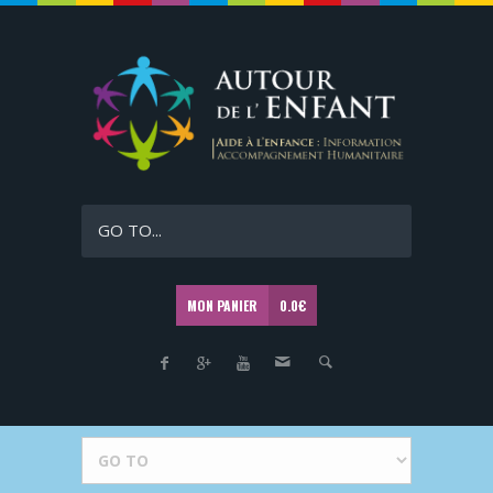
GO TO...
MON PANIER
0.0
€