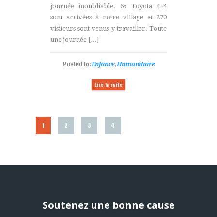
journée inoubliable. 65 Toyota 4×4
sont arrivées à notre village et 270
visiteurs sont venus y travailler. Toute
une journée […]
Posted In:
Enfance
,
Humanitaire
Lire la suite
1
2
3
4
Soutenez une bonne cause