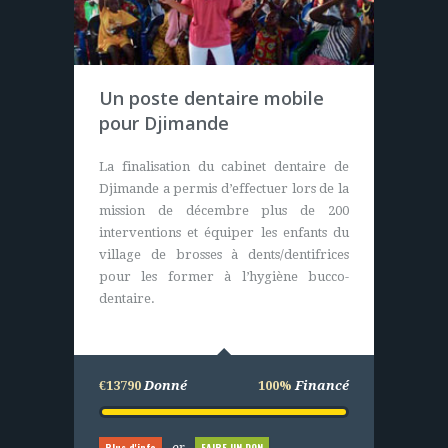
Case de santé en
Un poste dentaire mobile
Casamance (Sénégal)
pour Djimande
Nous apportons sur ce projet les plans et
La finalisation du cabinet dentaire de
le financement global de l’opération
Djimande a permis d’effectuer lors de la
pour l’achat de matériels (durables). Les
mission de décembre plus de 200
villageois eux construisent,
interventions et équiper les enfants du
entretiennent et assurent le bon
village de brosses à dents/dentifrices
fonctionnement du centre de santé.
pour les former à l’hygiène bucco-
dentaire.
€25000
Donné
100%
Financé
€13790
Donné
100%
Financé
Plus d'info
FAIRE UN DON
or
Plus d'info
FAIRE UN DON
or