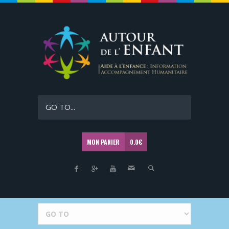
GO TO...
MON PANIER
0.0
€