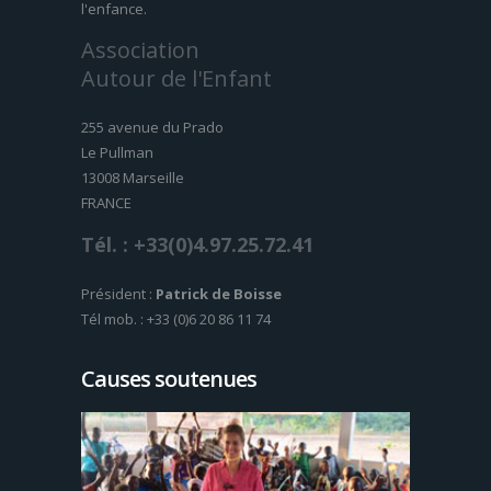
l'enfance.
Association
Autour de l'Enfant
255 avenue du Prado
Le Pullman
13008 Marseille
FRANCE
Tél. : +33(0)4.97.25.72.41
Président :
Patrick de Boisse
Tél mob. : +33 (0)6 20 86 11 74
Causes soutenues