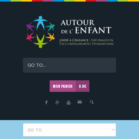
GO TO...
MON PANIER
0.0
€