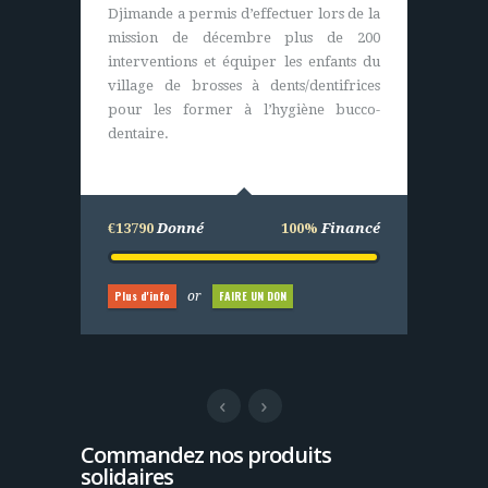
le financement global de l’opération
Djimande a permis d’effectuer lors de la
pour l’achat de matériels (durables). Les
mission de décembre plus de 200
villageois eux construisent,
interventions et équiper les enfants du
entretiennent et assurent le bon
village de brosses à dents/dentifrices
fonctionnement du centre de santé.
pour les former à l’hygiène bucco-
dentaire.
€25000
Donné
100%
Financé
€13790
Donné
100%
Financé
Plus d'info
FAIRE UN DON
or
Plus d'info
FAIRE UN DON
or
Commandez nos produits
solidaires