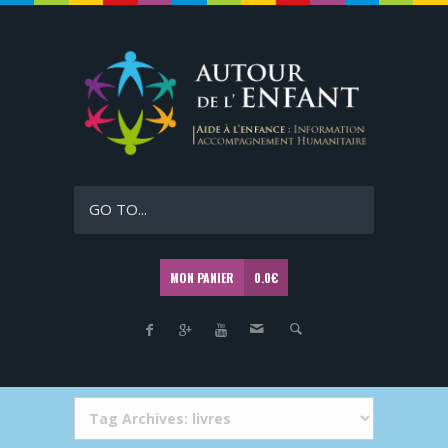
GO TO...
MON PANIER
0.0
€