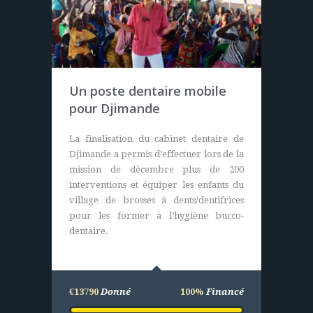
Case de santé en
Un poste dentaire mobile
Casamance (Sénégal)
pour Djimande
Nous apportons sur ce projet les plans et
La finalisation du cabinet dentaire de
le financement global de l’opération
Djimande a permis d’effectuer lors de la
pour l’achat de matériels (durables). Les
mission de décembre plus de 200
villageois eux construisent,
interventions et équiper les enfants du
entretiennent et assurent le bon
village de brosses à dents/dentifrices
fonctionnement du centre de santé.
pour les former à l’hygiène bucco-
dentaire.
€25000
Donné
100%
Financé
€13790
Donné
100%
Financé