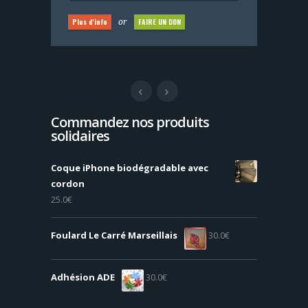
Plus d'info
FAIRE UN DON
or
Plus d'info
FAIRE UN DON
or
Commandez nos produits
solidaires
Coque iPhone biodégradable avec
cordon
25.0
€
Foulard Le Carré Marseillais
30.0
€
Adhésion ADE
30.0
€