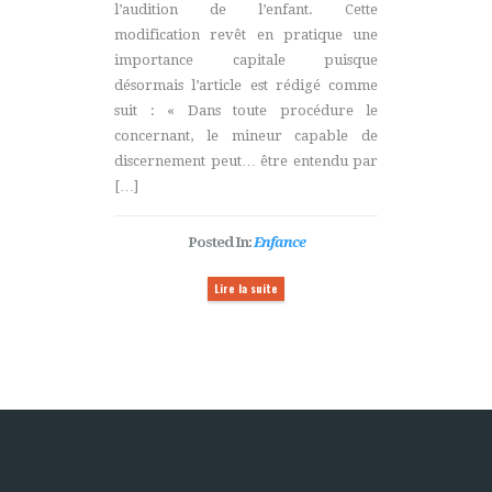
l’audition de l’enfant. Cette
modification revêt en pratique une
importance capitale puisque
désormais l’article est rédigé comme
suit : « Dans toute procédure le
concernant, le mineur capable de
discernement peut… être entendu par
[…]
Posted In:
Enfance
Lire la suite