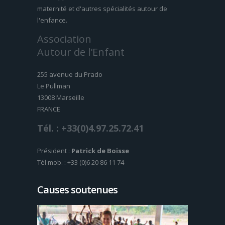
maternité et d'autres spécialités autour de
l'enfance.
Association
Autour de l'Enfant
255 avenue du Prado
Le Pullman
13008 Marseille
FRANCE
Tél. : +33(0)4.97.25.72.41
Président :
Patrick de Boisse
Tél mob. : +33 (0)6 20 86 11 74
Causes soutenues