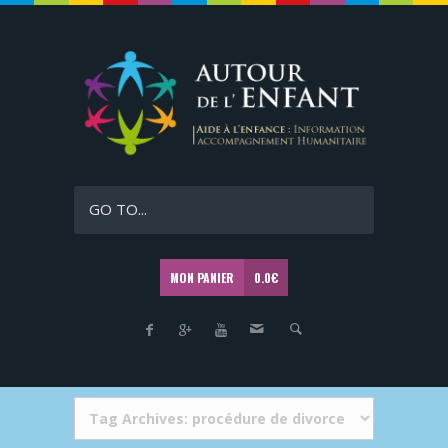
GO TO...
MON PANIER
0.0
€