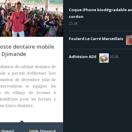
Coque iPhone biodégradable a
cordon
25.0
€
Foulard Le Carré Marseillais
oste dentaire mobile
 Djimande
Adhésion ADE
30.0
€
alisation du cabinet dentaire de
de a permis d’effectuer lors
 mission de décembre plus de
nterventions et équiper les
ts du village de brosses à
dentifrices pour les former à
ène bucco-dentaire.
0
Donné
100%
Financé