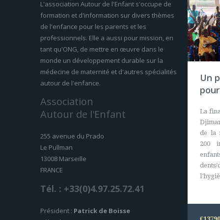
L'association Autour de l'Enfant s'occupe de
formation et d'information sur divers thèmes
de l'enfance pour les parents et les
professionnels. Elle a aussi pour mission, en
tant qu'ONG, de mettre en œuvre dans le
monde un développement durable sur la
médecine de maternité et d'autres spécialités
Un p
autour de l'enfance.
pour
Association
Autour de l'Enfant
La fin
Djiman
de la
255 avenue du Prado
200 i
Le Pullman
enfan
13008 Marseille
dents/
FRANCE
l’hygi
Tél. : +33(0)4.97.25.72.41
Président :
Patrick de Boisse
€1379