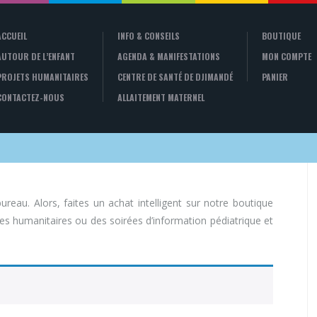
ACCUEIL
INFO & CONSEILS
BOUTIQUE
AUTOUR DE L’ENFANT
AGENDA & MANIFESTATIONS
MON COMPTE
PROJETS HUMANITAIRES
CENTRE DE SANTÉ DE DJIMANDÉ
PANIER
CONTACTEZ-NOUS
ALLAITEMENT MATERNEL
reau. Alors, faites un achat intelligent sur notre boutique
ses humanitaires ou des soirées d’information pédiatrique et