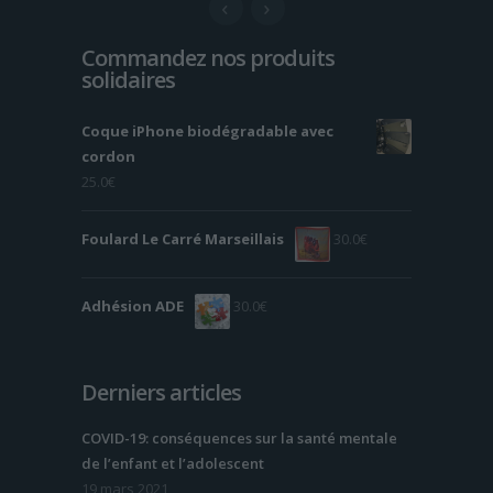
Commandez nos produits
solidaires
Coque iPhone biodégradable avec
cordon
25.0
€
Foulard Le Carré Marseillais
30.0
€
Adhésion ADE
30.0
€
Derniers articles
COVID-19: conséquences sur la santé mentale
de l’enfant et l’adolescent
19 mars 2021