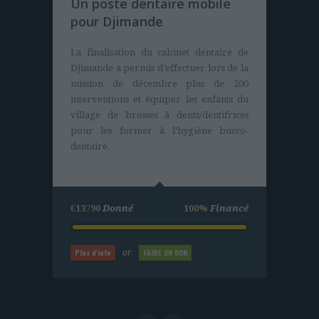
Case de santé en
Un poste dentaire mobile
Casamance (Sénégal)
pour Djimande
Nous apportons sur ce projet les plans et
La finalisation du cabinet dentaire de
le financement global de l’opération
Djimande a permis d’effectuer lors de la
pour l’achat de matériels (durables). Les
mission de décembre plus de 200
villageois eux construisent,
interventions et équiper les enfants du
entretiennent et assurent le bon
village de brosses à dents/dentifrices
fonctionnement du centre de santé.
pour les former à l’hygiène bucco-
dentaire.
€25000
Donné
100%
Financé
€13790
Donné
100%
Financé
Plus d'info
FAIRE UN DON
or
Plus d'info
FAIRE UN DON
or