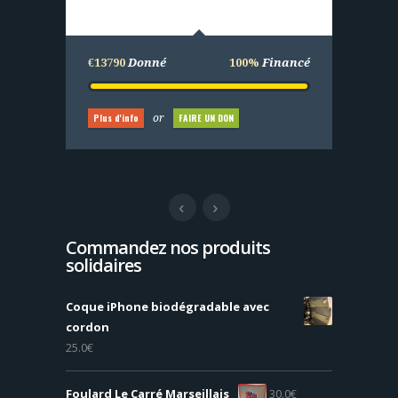
€25000
Donné
100%
Financé
€13790
Donné
100%
Financé
Plus d'info
FAIRE UN DON
or
Plus d'info
FAIRE UN DON
or
Commandez nos produits
solidaires
Coque iPhone biodégradable avec
cordon
25.0
€
Foulard Le Carré Marseillais
30.0
€