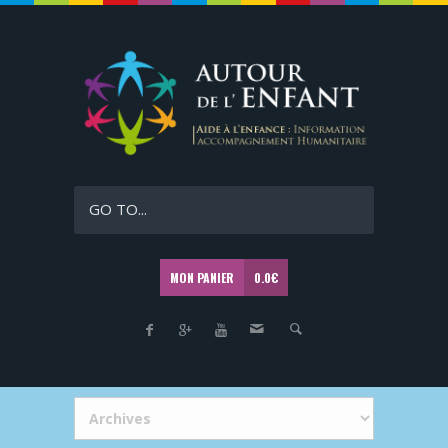
GO TO...
MON PANIER
0.0
€