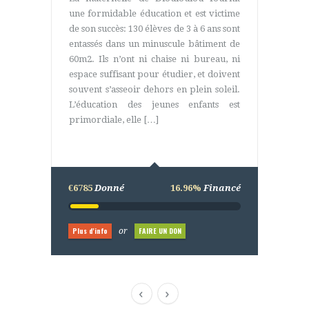
Plus d'info
FAIRE UN DON
or
Plus d'info
FAIRE UN DON
or
une formidable éducation et est victime
Plus d'info
FAIRE UN DON
or
de son succès: 130 élèves de 3 à 6 ans sont
entassés dans un minuscule bâtiment de
60m2. Ils n’ont ni chaise ni bureau, ni
espace suffisant pour étudier, et doivent
souvent s’asseoir dehors en plein soleil.
L’éducation des jeunes enfants est
primordiale, elle […]
€6785
Donné
16.96%
Financé
Plus d'info
FAIRE UN DON
or