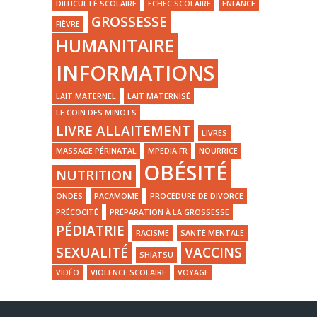
DIFFICULTÉ SCOLAIRE
ECHEC SCOLAIRE
ENFANCE
GROSSESSE
FIÈVRE
HUMANITAIRE
INFORMATIONS
LAIT MATERNEL
LAIT MATERNISÉ
LE COIN DES MINOTS
LIVRE ALLAITEMENT
LIVRES
MASSAGE PÉRINATAL
MPEDIA.FR
NOURRICE
OBÉSITÉ
NUTRITION
ONDES
PACAMOME
PROCÉDURE DE DIVORCE
PRÉCOCITÉ
PRÉPARATION À LA GROSSESSE
PÉDIATRIE
RACISME
SANTÉ MENTALE
SEXUALITÉ
VACCINS
SHIATSU
VIDÉO
VIOLENCE SCOLAIRE
VOYAGE