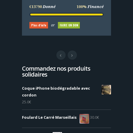
€13790
Donné
100%
Financé
Plus d'info
FAIRE UN DON
or
Plus d'info
FAIRE UN DON
or
Commandez nos produits
solidaires
Coque iPhone biodégradable avec
cordon
25.0
€
Foulard Le Carré Marseillais
30.0
€