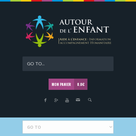
GO TO...
MON PANIER
0.0
€