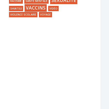
SEXUALITÉ
RACISME
SANTÉ MENTALE
VACCINS
SHIATSU
VIDÉO
VIOLENCE SCOLAIRE
VOYAGE