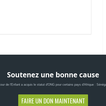
Soutenez une bonne cause
our de l'Enfant a acquis le statut d'ONG pour certains pays d'Afrique : Sénéga
FAIRE UN DON MAINTENANT