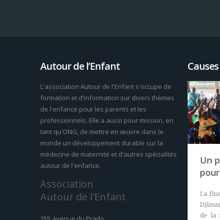
Autour de l’Enfant
Causes
L'association Autour de l'Enfant s'occupe de
formation et d'information sur divers thèmes
de l'enfance pour les parents et les
professionnels. Elle a aussi pour mission, en
tant qu'ONG, de mettre en œuvre dans le
monde un développement durable sur la
médecine de maternité et d'autres spécialités
Un p
autour de l'enfance.
pour
Association
Autour de l'Enfant
La fin
Djiman
de la
255 avenue du Prado