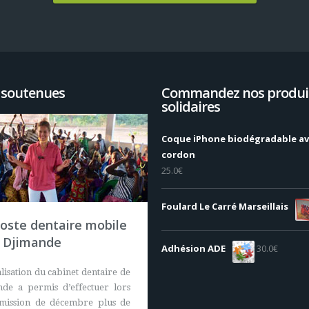
 soutenues
Commandez nos produi
solidaires
Coque iPhone biodégradable a
cordon
25.0
€
Foulard Le Carré Marseillais
oste dentaire mobile
 Djimande
Adhésion ADE
30.0
€
alisation du cabinet dentaire de
de a permis d’effectuer lors
 mission de décembre plus de