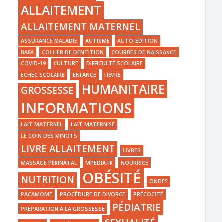
ALLAITEMENT
ALLAITEMENT MATERNEL
ASSURANCE MALADIE
AUTISME
AUTO-EDITION
BAFA
COLLIER DE DENTITION
COURBES DE NAISSANCE
COVID-19
CULTURE
DIFFICULTÉ SCOLAIRE
ECHEC SCOLAIRE
ENFANCE
FIÈVRE
HUMANITAIRE
GROSSESSE
INFORMATIONS
LAIT MATERNEL
LAIT MATERNISÉ
LE COIN DES MINOTS
LIVRE ALLAITEMENT
LIVRES
MASSAGE PÉRINATAL
MPEDIA.FR
NOURRICE
OBÉSITÉ
NUTRITION
ONDES
PACAMOME
PROCÉDURE DE DIVORCE
PRÉCOCITÉ
PÉDIATRIE
PRÉPARATION À LA GROSSESSE