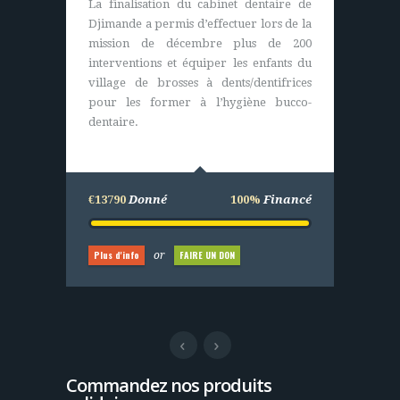
La finalisation du cabinet dentaire de
le financement global de l’opération
Djimande a permis d’effectuer lors de la
pour l’achat de matériels (durables). Les
mission de décembre plus de 200
villageois eux construisent,
interventions et équiper les enfants du
entretiennent et assurent le bon
village de brosses à dents/dentifrices
fonctionnement du centre de santé.
pour les former à l’hygiène bucco-
dentaire.
€25000
Donné
100%
Financé
€13790
Donné
100%
Financé
Plus d'info
FAIRE UN DON
or
Plus d'info
FAIRE UN DON
or
Commandez nos produits