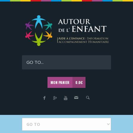
GO TO...
MON PANIER
0.0
€